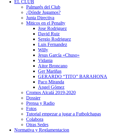
EL CLUB
Palmarés del Club
¿Dónde Jugamos?
Junta Directiva
Miticos en el Penalty
Jose Rodriguez
David Ruiz
Sergio Rodriguez
Luis Fernandez
Willy
Jesus García «Chuso»
Vidania
Aitor Broncano
Ger Mariñas
GERARDO “TITO” BARAHONA
Paco Miranda
Angel Gómez
Cromos Alcalá 2019-2020
Dossier
Prensa y Radio
Fotos
Tutorial empezar a jugar a Futbolchapas
Colabora
Otras Sedes
Normativa y Reglamentacion