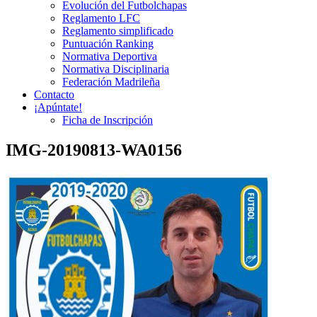
Evolución del Futbolchapas
Reglamento LFC
Reglamento simplificado
Puntuación Ranking
Normativa Deportiva
Normativa Disciplinaria
Federación Madrileña
Contacto
¡Apúntate!
Ficha de Inscripción
IMG-20190813-WA0156