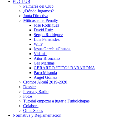
EL CLUB
Palmarés del Club
¿Dónde Jugamos?
Junta Directiva
Miticos en el Penalty
Jose Rodriguez
David Ruiz
Sergio Rodriguez
Luis Fernandez
Willy
Jesus García «Chuso»
Vidania
Aitor Broncano
Ger Mariñas
GERARDO “TITO” BARAHONA
Paco Miranda
Angel Gómez
Cromos Alcalá 2019-2020
Dossier
Prensa y Radio
Fotos
Tutorial empezar a jugar a Futbolchapas
Colabora
Otras Sedes
Normativa y Reglamentacion