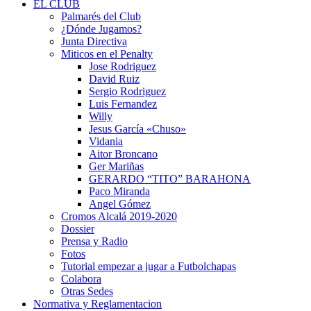
EL CLUB
Palmarés del Club
¿Dónde Jugamos?
Junta Directiva
Miticos en el Penalty
Jose Rodriguez
David Ruiz
Sergio Rodriguez
Luis Fernandez
Willy
Jesus García «Chuso»
Vidania
Aitor Broncano
Ger Mariñas
GERARDO “TITO” BARAHONA
Paco Miranda
Angel Gómez
Cromos Alcalá 2019-2020
Dossier
Prensa y Radio
Fotos
Tutorial empezar a jugar a Futbolchapas
Colabora
Otras Sedes
Normativa y Reglamentacion