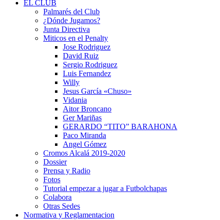
EL CLUB
Palmarés del Club
¿Dónde Jugamos?
Junta Directiva
Miticos en el Penalty
Jose Rodriguez
David Ruiz
Sergio Rodriguez
Luis Fernandez
Willy
Jesus García «Chuso»
Vidania
Aitor Broncano
Ger Mariñas
GERARDO “TITO” BARAHONA
Paco Miranda
Angel Gómez
Cromos Alcalá 2019-2020
Dossier
Prensa y Radio
Fotos
Tutorial empezar a jugar a Futbolchapas
Colabora
Otras Sedes
Normativa y Reglamentacion