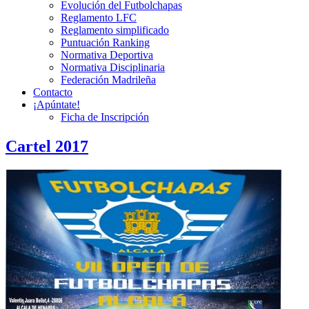
Evolución del Futbolchapas
Reglamento LFC
Reglamento simplificado
Puntuación Ranking
Normativa Deportiva
Normativa Disciplinaria
Federación Madrileña
Contacto
¡Apúntate!
Ficha de Inscripción
Cartel 2017