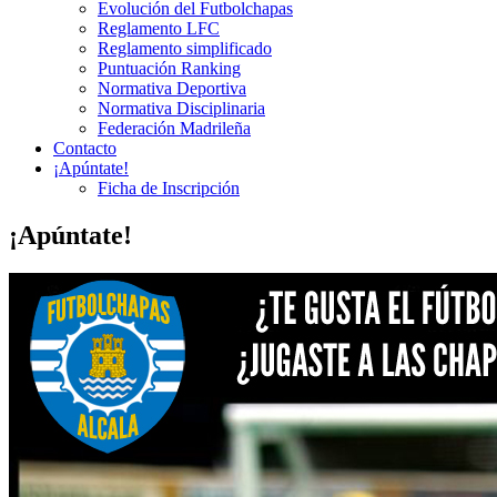
Evolución del Futbolchapas
Reglamento LFC
Reglamento simplificado
Puntuación Ranking
Normativa Deportiva
Normativa Disciplinaria
Federación Madrileña
Contacto
¡Apúntate!
Ficha de Inscripción
¡Apúntate!