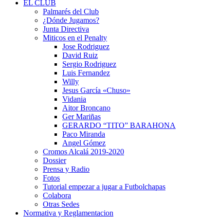
EL CLUB
Palmarés del Club
¿Dónde Jugamos?
Junta Directiva
Miticos en el Penalty
Jose Rodriguez
David Ruiz
Sergio Rodriguez
Luis Fernandez
Willy
Jesus García «Chuso»
Vidania
Aitor Broncano
Ger Mariñas
GERARDO “TITO” BARAHONA
Paco Miranda
Angel Gómez
Cromos Alcalá 2019-2020
Dossier
Prensa y Radio
Fotos
Tutorial empezar a jugar a Futbolchapas
Colabora
Otras Sedes
Normativa y Reglamentacion