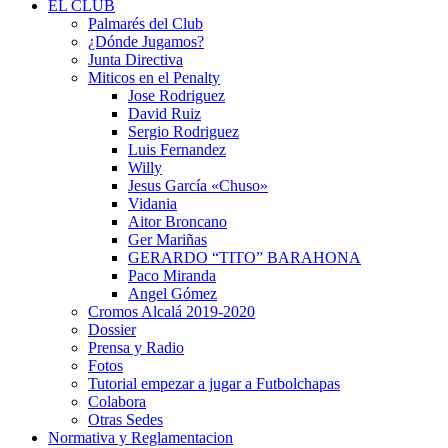
EL CLUB
Palmarés del Club
¿Dónde Jugamos?
Junta Directiva
Miticos en el Penalty
Jose Rodriguez
David Ruiz
Sergio Rodriguez
Luis Fernandez
Willy
Jesus García «Chuso»
Vidania
Aitor Broncano
Ger Mariñas
GERARDO “TITO” BARAHONA
Paco Miranda
Angel Gómez
Cromos Alcalá 2019-2020
Dossier
Prensa y Radio
Fotos
Tutorial empezar a jugar a Futbolchapas
Colabora
Otras Sedes
Normativa y Reglamentacion