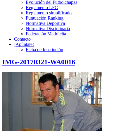
Evolución del Futbolchapas
Reglamento LFC
Reglamento simplificado
Puntuación Ranking
Normativa Deportiva
Normativa Disciplinaria
Federación Madrileña
Contacto
¡Apúntate!
Ficha de Inscripción
IMG-20170321-WA0016