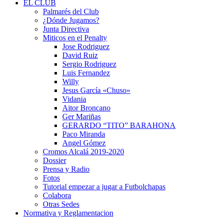
EL CLUB
Palmarés del Club
¿Dónde Jugamos?
Junta Directiva
Miticos en el Penalty
Jose Rodriguez
David Ruiz
Sergio Rodriguez
Luis Fernandez
Willy
Jesus García «Chuso»
Vidania
Aitor Broncano
Ger Mariñas
GERARDO “TITO” BARAHONA
Paco Miranda
Angel Gómez
Cromos Alcalá 2019-2020
Dossier
Prensa y Radio
Fotos
Tutorial empezar a jugar a Futbolchapas
Colabora
Otras Sedes
Normativa y Reglamentacion