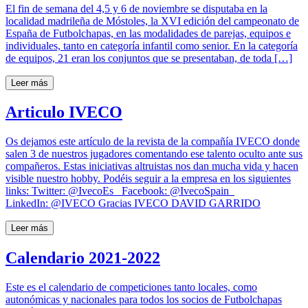
El fin de semana del 4,5 y 6 de noviembre se disputaba en la
localidad madrileña de Móstoles, la XVI edición del campeonato de
España de Futbolchapas, en las modalidades de parejas, equipos e
individuales, tanto en categoría infantil como senior. En la categoría
de equipos, 21 eran los conjuntos que se presentaban, de toda […]
Leer más
Articulo IVECO
Os dejamos este artículo de la revista de la compañía IVECO donde
salen 3 de nuestros jugadores comentando ese talento oculto ante sus
compañeros. Estas iniciativas altruistas nos dan mucha vida y hacen
visible nuestro hobby. Podéis seguir a la empresa en los siguientes
links: Twitter: @IvecoEs Facebook: @IvecoSpain
LinkedIn: @IVECO Gracias IVECO DAVID GARRIDO
Leer más
Calendario 2021-2022
Este es el calendario de competiciones tanto locales, como
autonómicas y nacionales para todos los socios de Futbolchapas