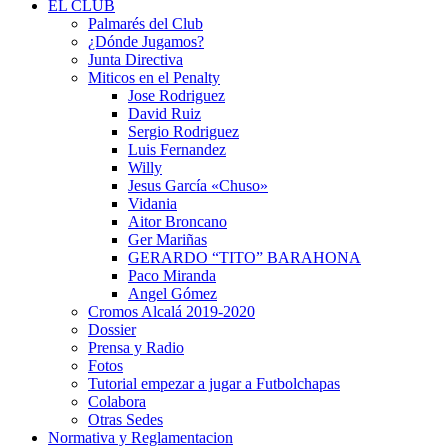
EL CLUB
Palmarés del Club
¿Dónde Jugamos?
Junta Directiva
Miticos en el Penalty
Jose Rodriguez
David Ruiz
Sergio Rodriguez
Luis Fernandez
Willy
Jesus García «Chuso»
Vidania
Aitor Broncano
Ger Mariñas
GERARDO “TITO” BARAHONA
Paco Miranda
Angel Gómez
Cromos Alcalá 2019-2020
Dossier
Prensa y Radio
Fotos
Tutorial empezar a jugar a Futbolchapas
Colabora
Otras Sedes
Normativa y Reglamentacion