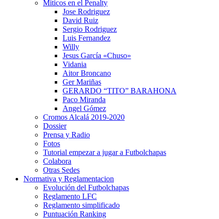
Miticos en el Penalty
Jose Rodriguez
David Ruiz
Sergio Rodriguez
Luis Fernandez
Willy
Jesus García «Chuso»
Vidania
Aitor Broncano
Ger Mariñas
GERARDO “TITO” BARAHONA
Paco Miranda
Angel Gómez
Cromos Alcalá 2019-2020
Dossier
Prensa y Radio
Fotos
Tutorial empezar a jugar a Futbolchapas
Colabora
Otras Sedes
Normativa y Reglamentacion
Evolución del Futbolchapas
Reglamento LFC
Reglamento simplificado
Puntuación Ranking