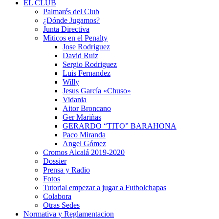
EL CLUB
Palmarés del Club
¿Dónde Jugamos?
Junta Directiva
Miticos en el Penalty
Jose Rodriguez
David Ruiz
Sergio Rodriguez
Luis Fernandez
Willy
Jesus García «Chuso»
Vidania
Aitor Broncano
Ger Mariñas
GERARDO “TITO” BARAHONA
Paco Miranda
Angel Gómez
Cromos Alcalá 2019-2020
Dossier
Prensa y Radio
Fotos
Tutorial empezar a jugar a Futbolchapas
Colabora
Otras Sedes
Normativa y Reglamentacion