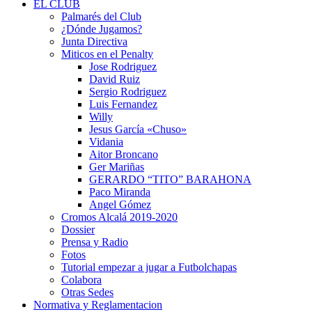
EL CLUB
Palmarés del Club
¿Dónde Jugamos?
Junta Directiva
Miticos en el Penalty
Jose Rodriguez
David Ruiz
Sergio Rodriguez
Luis Fernandez
Willy
Jesus García «Chuso»
Vidania
Aitor Broncano
Ger Mariñas
GERARDO “TITO” BARAHONA
Paco Miranda
Angel Gómez
Cromos Alcalá 2019-2020
Dossier
Prensa y Radio
Fotos
Tutorial empezar a jugar a Futbolchapas
Colabora
Otras Sedes
Normativa y Reglamentacion