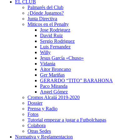
EL CLUB
Palmarés del Club
¿Dónde Jugamos?
Junta Directiva
Miticos en el Penalty
Jose Rodriguez
David Ruiz
Sergio Rodriguez
Luis Fernandez
Willy
Jesus García «Chuso»
Vidania
Aitor Broncano
Ger Mariñas
GERARDO “TITO” BARAHONA
Paco Miranda
Angel Gómez
Cromos Alcalá 2019-2020
Dossier
Prensa y Radio
Fotos
Tutorial empezar a jugar a Futbolchapas
Colabora
Otras Sedes
Normativa y Reglamentacion