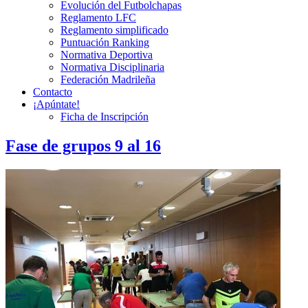
Evolución del Futbolchapas
Reglamento LFC
Reglamento simplificado
Puntuación Ranking
Normativa Deportiva
Normativa Disciplinaria
Federación Madrileña
Contacto
¡Apúntate!
Ficha de Inscripción
Fase de grupos 9 al 16