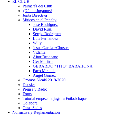
EL CLUB
Palmarés del Club
¿Dónde Jugamos?
Junta Directiva
Miticos en el Penalty
Jose Rodriguez
David Ruiz
Sergio Rodriguez
Luis Fernandez
Willy
Jesus García «Chuso»
Vidania
Aitor Broncano
Ger Mariñas
GERARDO “TITO” BARAHONA
Paco Miranda
Angel Gómez
Cromos Alcalá 2019-2020
Dossier
Prensa y Radio
Fotos
Tutorial empezar a jugar a Futbolchapas
Colabora
Otras Sedes
Normativa y Reglamentacion