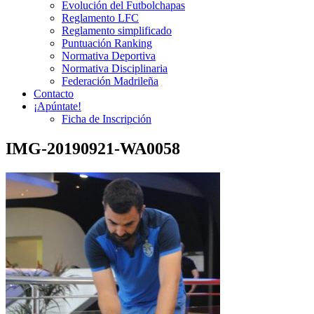
Evolución del Futbolchapas
Reglamento LFC
Reglamento simplificado
Puntuación Ranking
Normativa Deportiva
Normativa Disciplinaria
Federación Madrileña
Contacto
¡Apúntate!
Ficha de Inscripción
IMG-20190921-WA0058