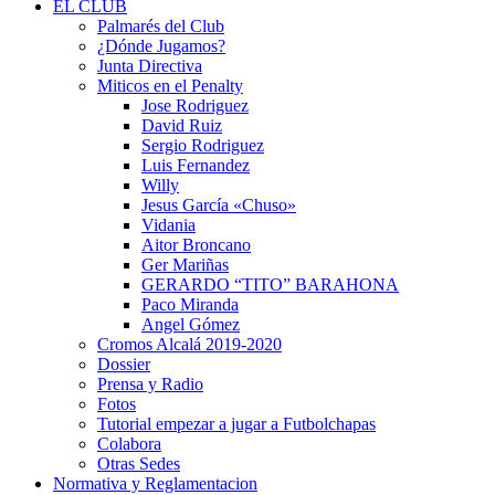
EL CLUB
Palmarés del Club
¿Dónde Jugamos?
Junta Directiva
Miticos en el Penalty
Jose Rodriguez
David Ruiz
Sergio Rodriguez
Luis Fernandez
Willy
Jesus García «Chuso»
Vidania
Aitor Broncano
Ger Mariñas
GERARDO “TITO” BARAHONA
Paco Miranda
Angel Gómez
Cromos Alcalá 2019-2020
Dossier
Prensa y Radio
Fotos
Tutorial empezar a jugar a Futbolchapas
Colabora
Otras Sedes
Normativa y Reglamentacion