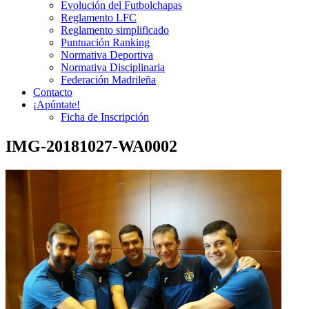
Evolución del Futbolchapas
Reglamento LFC
Reglamento simplificado
Puntuación Ranking
Normativa Deportiva
Normativa Disciplinaria
Federación Madrileña
Contacto
¡Apúntate!
Ficha de Inscripción
IMG-20181027-WA0002