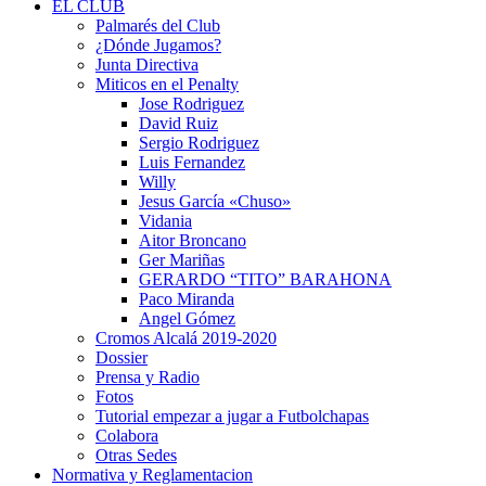
EL CLUB
Palmarés del Club
¿Dónde Jugamos?
Junta Directiva
Miticos en el Penalty
Jose Rodriguez
David Ruiz
Sergio Rodriguez
Luis Fernandez
Willy
Jesus García «Chuso»
Vidania
Aitor Broncano
Ger Mariñas
GERARDO “TITO” BARAHONA
Paco Miranda
Angel Gómez
Cromos Alcalá 2019-2020
Dossier
Prensa y Radio
Fotos
Tutorial empezar a jugar a Futbolchapas
Colabora
Otras Sedes
Normativa y Reglamentacion