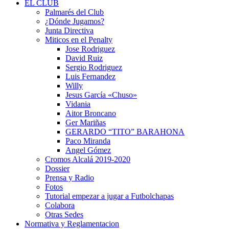
EL CLUB
Palmarés del Club
¿Dónde Jugamos?
Junta Directiva
Miticos en el Penalty
Jose Rodriguez
David Ruiz
Sergio Rodriguez
Luis Fernandez
Willy
Jesus García «Chuso»
Vidania
Aitor Broncano
Ger Mariñas
GERARDO “TITO” BARAHONA
Paco Miranda
Angel Gómez
Cromos Alcalá 2019-2020
Dossier
Prensa y Radio
Fotos
Tutorial empezar a jugar a Futbolchapas
Colabora
Otras Sedes
Normativa y Reglamentacion