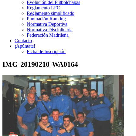
Evolución del Futbolchapas
Reglamento LFC
Reglamento simplificado
Puntuación Ranking
Normativa Deportiva
Normativa Disciplinaria
Federación Madrileña
Contacto
¡Apúntate!
Ficha de Inscripción
IMG-20190210-WA0164