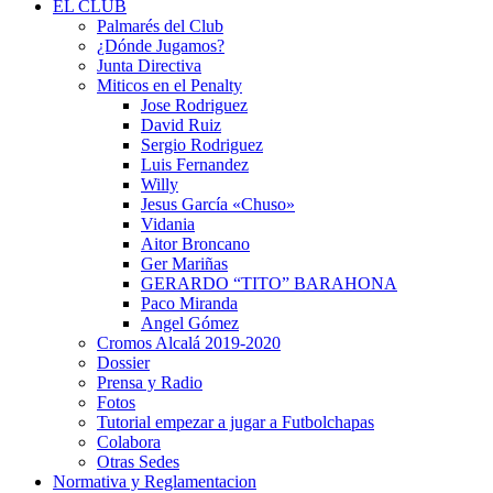
EL CLUB
Palmarés del Club
¿Dónde Jugamos?
Junta Directiva
Miticos en el Penalty
Jose Rodriguez
David Ruiz
Sergio Rodriguez
Luis Fernandez
Willy
Jesus García «Chuso»
Vidania
Aitor Broncano
Ger Mariñas
GERARDO “TITO” BARAHONA
Paco Miranda
Angel Gómez
Cromos Alcalá 2019-2020
Dossier
Prensa y Radio
Fotos
Tutorial empezar a jugar a Futbolchapas
Colabora
Otras Sedes
Normativa y Reglamentacion