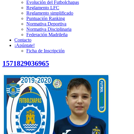
Evolución del Futbolchapas
Reglamento LFC
Reglamento simplificado
Puntuación Ranking
Normativa Deportiva
Normativa Disciplinaria
Federación Madrileña
Contacto
¡Apúntate!
Ficha de Inscripción
1571829036965