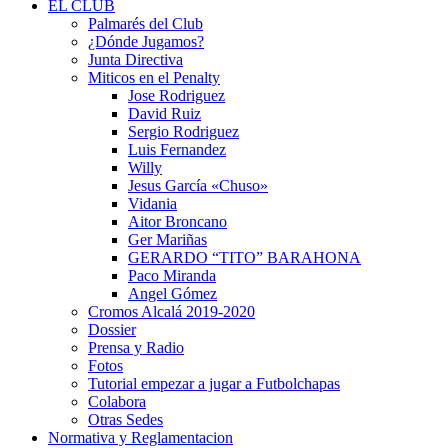
EL CLUB
Palmarés del Club
¿Dónde Jugamos?
Junta Directiva
Miticos en el Penalty
Jose Rodriguez
David Ruiz
Sergio Rodriguez
Luis Fernandez
Willy
Jesus García «Chuso»
Vidania
Aitor Broncano
Ger Mariñas
GERARDO “TITO” BARAHONA
Paco Miranda
Angel Gómez
Cromos Alcalá 2019-2020
Dossier
Prensa y Radio
Fotos
Tutorial empezar a jugar a Futbolchapas
Colabora
Otras Sedes
Normativa y Reglamentacion