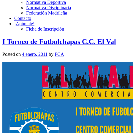
Normativa Deportiva
Normativa Disciplinaria
Federación Madrileña
Contacto
¡Apúntate!
Ficha de Inscripción
I Torneo de Futbolchapas C.C. El Val
Posted on
4 enero, 2011
by
FCA