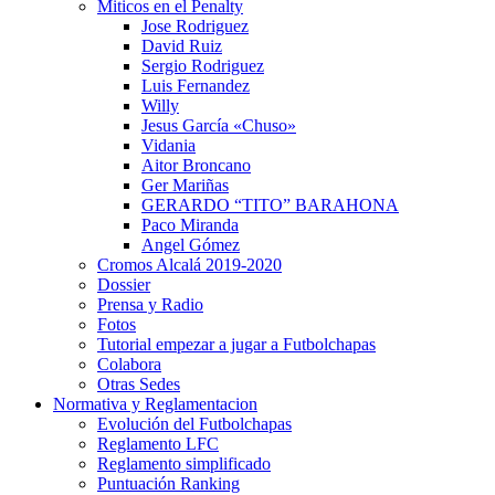
Miticos en el Penalty
Jose Rodriguez
David Ruiz
Sergio Rodriguez
Luis Fernandez
Willy
Jesus García «Chuso»
Vidania
Aitor Broncano
Ger Mariñas
GERARDO “TITO” BARAHONA
Paco Miranda
Angel Gómez
Cromos Alcalá 2019-2020
Dossier
Prensa y Radio
Fotos
Tutorial empezar a jugar a Futbolchapas
Colabora
Otras Sedes
Normativa y Reglamentacion
Evolución del Futbolchapas
Reglamento LFC
Reglamento simplificado
Puntuación Ranking