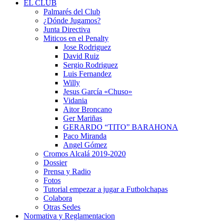
EL CLUB
Palmarés del Club
¿Dónde Jugamos?
Junta Directiva
Miticos en el Penalty
Jose Rodriguez
David Ruiz
Sergio Rodriguez
Luis Fernandez
Willy
Jesus García «Chuso»
Vidania
Aitor Broncano
Ger Mariñas
GERARDO “TITO” BARAHONA
Paco Miranda
Angel Gómez
Cromos Alcalá 2019-2020
Dossier
Prensa y Radio
Fotos
Tutorial empezar a jugar a Futbolchapas
Colabora
Otras Sedes
Normativa y Reglamentacion