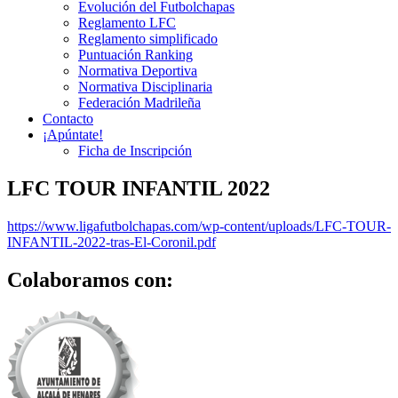
Evolución del Futbolchapas
Reglamento LFC
Reglamento simplificado
Puntuación Ranking
Normativa Deportiva
Normativa Disciplinaria
Federación Madrileña
Contacto
¡Apúntate!
Ficha de Inscripción
LFC TOUR INFANTIL 2022
https://www.ligafutbolchapas.com/wp-content/uploads/LFC-TOUR-
INFANTIL-2022-tras-El-Coronil.pdf
Colaboramos con: