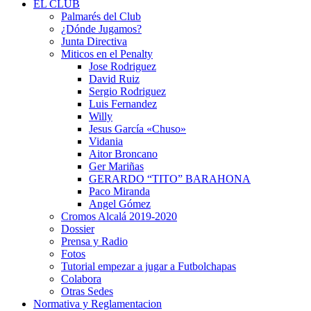
EL CLUB
Palmarés del Club
¿Dónde Jugamos?
Junta Directiva
Miticos en el Penalty
Jose Rodriguez
David Ruiz
Sergio Rodriguez
Luis Fernandez
Willy
Jesus García «Chuso»
Vidania
Aitor Broncano
Ger Mariñas
GERARDO “TITO” BARAHONA
Paco Miranda
Angel Gómez
Cromos Alcalá 2019-2020
Dossier
Prensa y Radio
Fotos
Tutorial empezar a jugar a Futbolchapas
Colabora
Otras Sedes
Normativa y Reglamentacion