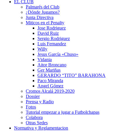
EL CLUB
Palmarés del Club
¿Dónde Jugamos?
Junta Directiva
Miticos en el Penalty
Jose Rodriguez
David Ruiz
Sergio Rodriguez
Luis Fernandez
Willy
Jesus García «Chuso»
Vidania
Aitor Broncano
Ger Mariñas
GERARDO “TITO” BARAHONA
Paco Miranda
Angel Gómez
Cromos Alcalá 2019-2020
Dossier
Prensa y Radio
Fotos
Tutorial empezar a jugar a Futbolchapas
Colabora
Otras Sedes
Normativa y Reglamentacion