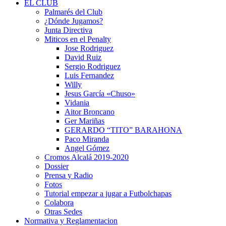
EL CLUB
Palmarés del Club
¿Dónde Jugamos?
Junta Directiva
Miticos en el Penalty
Jose Rodriguez
David Ruiz
Sergio Rodriguez
Luis Fernandez
Willy
Jesus García «Chuso»
Vidania
Aitor Broncano
Ger Mariñas
GERARDO “TITO” BARAHONA
Paco Miranda
Angel Gómez
Cromos Alcalá 2019-2020
Dossier
Prensa y Radio
Fotos
Tutorial empezar a jugar a Futbolchapas
Colabora
Otras Sedes
Normativa y Reglamentacion