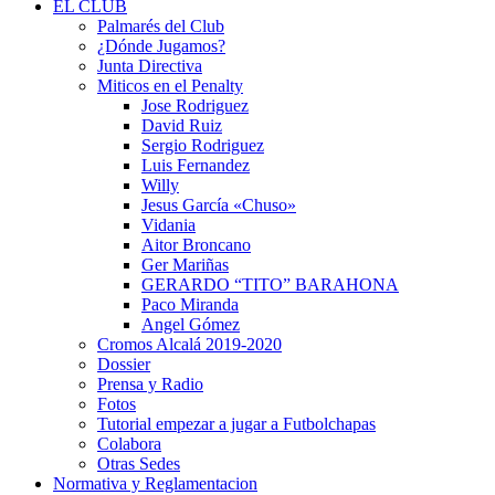
EL CLUB
Palmarés del Club
¿Dónde Jugamos?
Junta Directiva
Miticos en el Penalty
Jose Rodriguez
David Ruiz
Sergio Rodriguez
Luis Fernandez
Willy
Jesus García «Chuso»
Vidania
Aitor Broncano
Ger Mariñas
GERARDO “TITO” BARAHONA
Paco Miranda
Angel Gómez
Cromos Alcalá 2019-2020
Dossier
Prensa y Radio
Fotos
Tutorial empezar a jugar a Futbolchapas
Colabora
Otras Sedes
Normativa y Reglamentacion