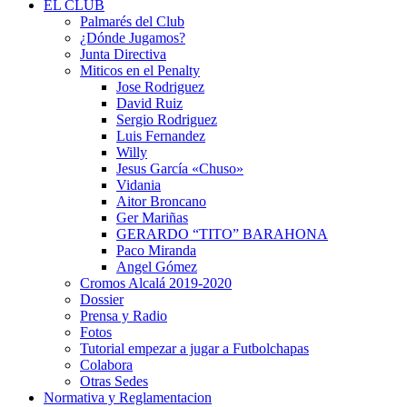
EL CLUB
Palmarés del Club
¿Dónde Jugamos?
Junta Directiva
Miticos en el Penalty
Jose Rodriguez
David Ruiz
Sergio Rodriguez
Luis Fernandez
Willy
Jesus García «Chuso»
Vidania
Aitor Broncano
Ger Mariñas
GERARDO “TITO” BARAHONA
Paco Miranda
Angel Gómez
Cromos Alcalá 2019-2020
Dossier
Prensa y Radio
Fotos
Tutorial empezar a jugar a Futbolchapas
Colabora
Otras Sedes
Normativa y Reglamentacion