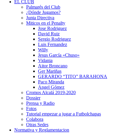
EL CLUB
Palmarés del Club
¿Dónde Jugamos?
Junta Directiva
Miticos en el Penalty
Jose Rodriguez
David Ruiz
Sergio Rodriguez
Luis Fernandez
Willy
Jesus García «Chuso»
Vidania
Aitor Broncano
Ger Mariñas
GERARDO “TITO” BARAHONA
Paco Miranda
Angel Gómez
Cromos Alcalá 2019-2020
Dossier
Prensa y Radio
Fotos
Tutorial empezar a jugar a Futbolchapas
Colabora
Otras Sedes
Normativa y Reglamentacion