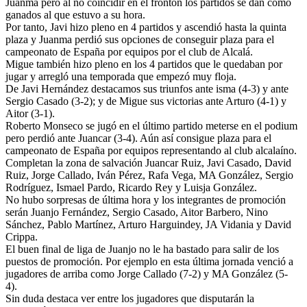
Juanma pero al no coincidir en el frontón los partidos se dan como
ganados al que estuvo a su hora.
Por tanto, Javi hizo pleno en 4 partidos y ascendió hasta la quinta
plaza y Juanma perdió sus opciones de conseguir plaza para el
campeonato de España por equipos por el club de Alcalá.
Migue también hizo pleno en los 4 partidos que le quedaban por
jugar y arregló una temporada que empezó muy floja.
De Javi Hernández destacamos sus triunfos ante isma (4-3) y ante
Sergio Casado (3-2); y de Migue sus victorias ante Arturo (4-1) y
Aitor (3-1).
Roberto Monseco se jugó en el último partido meterse en el podium
pero perdió ante Juancar (3-4). Aún así consigue plaza para el
campeonato de España por equipos representando al club alcalaíno.
Completan la zona de salvación Juancar Ruiz, Javi Casado, David
Ruiz, Jorge Callado, Iván Pérez, Rafa Vega, MA González, Sergio
Rodríguez, Ismael Pardo, Ricardo Rey y Luisja González.
No hubo sorpresas de última hora y los integrantes de promoción
serán Juanjo Fernández, Sergio Casado, Aitor Barbero, Nino
Sánchez, Pablo Martínez, Arturo Harguindey, JA Vidania y David
Crippa.
El buen final de liga de Juanjo no le ha bastado para salir de los
puestos de promoción. Por ejemplo en esta última jornada venció a
jugadores de arriba como Jorge Callado (7-2) y MA González (5-
4).
Sin duda destaca ver entre los jugadores que disputarán la