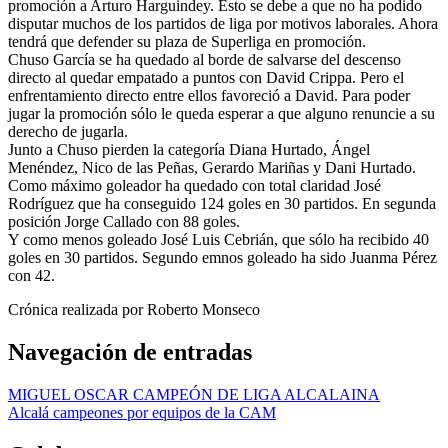
promoción a Arturo Harguindey. Esto se debe a que no ha podido
disputar muchos de los partidos de liga por motivos laborales. Ahora
tendrá que defender su plaza de Superliga en promoción.
Chuso García se ha quedado al borde de salvarse del descenso
directo al quedar empatado a puntos con David Crippa. Pero el
enfrentamiento directo entre ellos favoreció a David. Para poder
jugar la promoción sólo le queda esperar a que alguno renuncie a su
derecho de jugarla.
Junto a Chuso pierden la categoría Diana Hurtado, Ángel
Menéndez, Nico de las Peñas, Gerardo Mariñas y Dani Hurtado.
Como máximo goleador ha quedado con total claridad José
Rodríguez que ha conseguido 124 goles en 30 partidos. En segunda
posición Jorge Callado con 88 goles.
Y como menos goleado José Luis Cebrián, que sólo ha recibido 40
goles en 30 partidos. Segundo emnos goleado ha sido Juanma Pérez
con 42.
Crónica realizada por Roberto Monseco
Navegación de entradas
MIGUEL OSCAR CAMPEÓN DE LIGA ALCALAINA
Alcalá campeones por equipos de la CAM