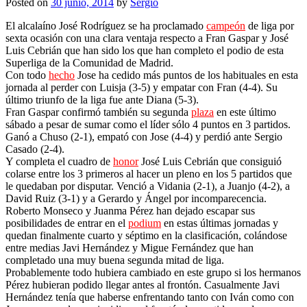
Posted on
30 junio, 2014
by
Sergio
El alcalaíno José Rodríguez se ha proclamado
campeón
de liga por
sexta ocasión con una clara ventaja respecto a Fran Gaspar y José
Luis Cebrián que han sido los que han completo el podio de esta
Superliga de la Comunidad de Madrid.
Con todo
hecho
Jose ha cedido más puntos de los habituales en esta
jornada al perder con Luisja (3-5) y empatar con Fran (4-4). Su
último triunfo de la liga fue ante Diana (5-3).
Fran Gaspar confirmó también su segunda
plaza
en este último
sábado a pesar de sumar como el líder sólo 4 puntos en 3 partidos.
Ganó a Chuso (2-1), empató con Jose (4-4) y perdió ante Sergio
Casado (2-4).
Y completa el cuadro de
honor
José Luis Cebrián que consiguió
colarse entre los 3 primeros al hacer un pleno en los 5 partidos que
le quedaban por disputar. Venció a Vidania (2-1), a Juanjo (4-2), a
David Ruiz (3-1) y a Gerardo y Ángel por incomparecencia.
Roberto Monseco y Juanma Pérez han dejado escapar sus
posibilidades de entrar en el
podium
en estas últimas jornadas y
quedan finalmente cuarto y séptimo en la clasificación, colándose
entre medias Javi Hernández y Migue Fernández que han
completado una muy buena segunda mitad de liga.
Probablemente todo hubiera cambiado en este grupo si los hermanos
Pérez hubieran podido llegar antes al frontón. Casualmente Javi
Hernández tenía que haberse enfrentando tanto con Iván como con