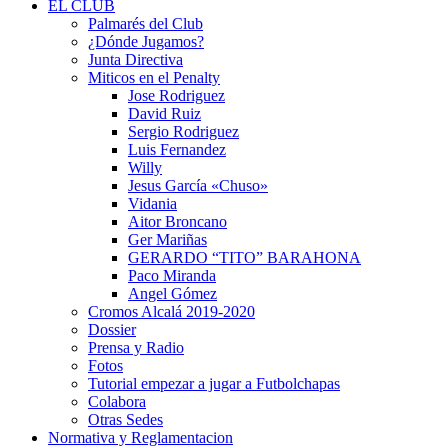
EL CLUB
Palmarés del Club
¿Dónde Jugamos?
Junta Directiva
Miticos en el Penalty
Jose Rodriguez
David Ruiz
Sergio Rodriguez
Luis Fernandez
Willy
Jesus García «Chuso»
Vidania
Aitor Broncano
Ger Mariñas
GERARDO “TITO” BARAHONA
Paco Miranda
Angel Gómez
Cromos Alcalá 2019-2020
Dossier
Prensa y Radio
Fotos
Tutorial empezar a jugar a Futbolchapas
Colabora
Otras Sedes
Normativa y Reglamentacion