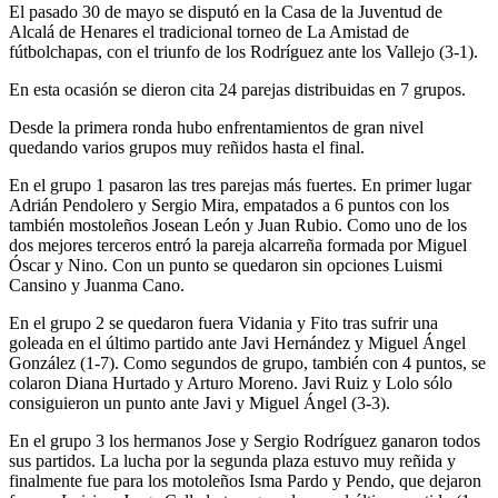
El pasado 30 de mayo se disputó en la Casa de la Juventud de
Alcalá de Henares el tradicional torneo de La Amistad de
fútbolchapas, con el triunfo de los Rodríguez ante los Vallejo (3-1).
En esta ocasión se dieron cita 24 parejas distribuidas en 7 grupos.
Desde la primera ronda hubo enfrentamientos de gran nivel
quedando varios grupos muy reñidos hasta el final.
En el grupo 1 pasaron las tres parejas más fuertes. En primer lugar
Adrián Pendolero y Sergio Mira, empatados a 6 puntos con los
también mostoleños Josean León y Juan Rubio. Como uno de los
dos mejores terceros entró la pareja alcarreña formada por Miguel
Óscar y Nino. Con un punto se quedaron sin opciones Luismi
Cansino y Juanma Cano.
En el grupo 2 se quedaron fuera Vidania y Fito tras sufrir una
goleada en el último partido ante Javi Hernández y Miguel Ángel
González (1-7). Como segundos de grupo, también con 4 puntos, se
colaron Diana Hurtado y Arturo Moreno. Javi Ruiz y Lolo sólo
consiguieron un punto ante Javi y Miguel Ángel (3-3).
En el grupo 3 los hermanos Jose y Sergio Rodríguez ganaron todos
sus partidos. La lucha por la segunda plaza estuvo muy reñida y
finalmente fue para los motoleños Isma Pardo y Pendo, que dejaron