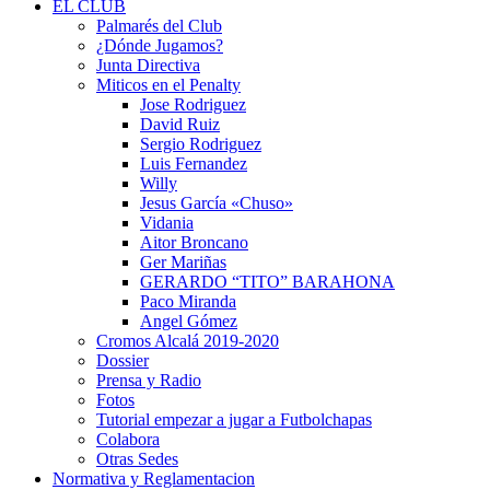
EL CLUB
Palmarés del Club
¿Dónde Jugamos?
Junta Directiva
Miticos en el Penalty
Jose Rodriguez
David Ruiz
Sergio Rodriguez
Luis Fernandez
Willy
Jesus García «Chuso»
Vidania
Aitor Broncano
Ger Mariñas
GERARDO “TITO” BARAHONA
Paco Miranda
Angel Gómez
Cromos Alcalá 2019-2020
Dossier
Prensa y Radio
Fotos
Tutorial empezar a jugar a Futbolchapas
Colabora
Otras Sedes
Normativa y Reglamentacion