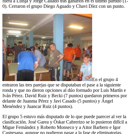
fuera a Luisja y Jorge Callado tras ganarlos en el último partido (1-
0). Cerraron el grupo Diego Aguado y Chavi Díez con un punto.
En el grupo 4
entraron las tres parejas que se disputaban el pase a la siguiente
ronda y que no dieron opciones al dúo formado por Luis Martín e
Iván Pérez. David Ruiz y Becki (7 puntos) quedaron primeros por
delante de Juanma Pérez y Javi Casado (5 puntos) y Ángel
Menéndez y Juancar Ruiz (4 puntos).
El grupo 5 estuvo más disputado de lo que puede parecer al ver la
clasificación. José Garea y Óskar Cabrerizo se lo pusieron difícil a
Migue Fernández y Roberto Monseco y a Aitor Barbero e Igor
Castresana, aunque no pudieron pasar a la fase de eliminatorias.