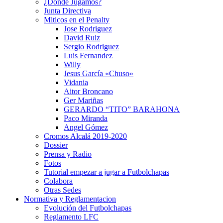
¿Dónde Jugamos?
Junta Directiva
Miticos en el Penalty
Jose Rodriguez
David Ruiz
Sergio Rodriguez
Luis Fernandez
Willy
Jesus García «Chuso»
Vidania
Aitor Broncano
Ger Mariñas
GERARDO “TITO” BARAHONA
Paco Miranda
Angel Gómez
Cromos Alcalá 2019-2020
Dossier
Prensa y Radio
Fotos
Tutorial empezar a jugar a Futbolchapas
Colabora
Otras Sedes
Normativa y Reglamentacion
Evolución del Futbolchapas
Reglamento LFC