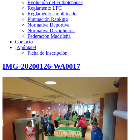
Evolución del Futbolchapas
Reglamento LFC
Reglamento simplificado
Puntuación Ranking
Normativa Deportiva
Normativa Disciplinaria
Federación Madrileña
Contacto
¡Apúntate!
Ficha de Inscripción
IMG-20200126-WA0017