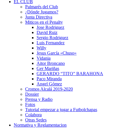
EL CLUB
Palmarés del Club
¿Dónde Jugamos?
Junta Directiva
Miticos en el Penalty
Jose Rodriguez
David Ruiz
Sergio Rodriguez
Luis Fernandez
Willy
Jesus García «Chuso»
Vidania
Aitor Broncano
Ger Mariñas
GERARDO “TITO” BARAHONA
Paco Miranda
Angel Gómez
Cromos Alcalá 2019-2020
Dossier
Prensa y Radio
Fotos
Tutorial empezar a jugar a Futbolchapas
Colabora
Otras Sedes
Normativa y Reglamentacion