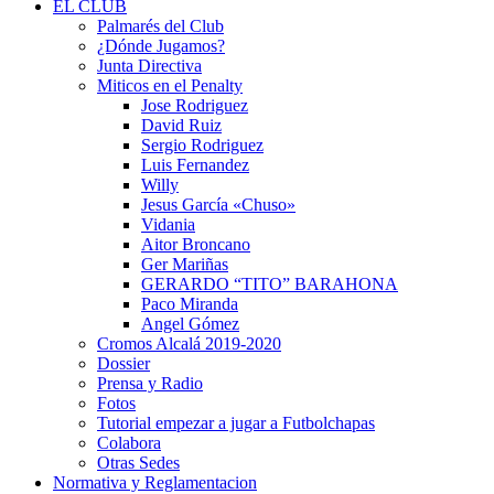
EL CLUB
Palmarés del Club
¿Dónde Jugamos?
Junta Directiva
Miticos en el Penalty
Jose Rodriguez
David Ruiz
Sergio Rodriguez
Luis Fernandez
Willy
Jesus García «Chuso»
Vidania
Aitor Broncano
Ger Mariñas
GERARDO “TITO” BARAHONA
Paco Miranda
Angel Gómez
Cromos Alcalá 2019-2020
Dossier
Prensa y Radio
Fotos
Tutorial empezar a jugar a Futbolchapas
Colabora
Otras Sedes
Normativa y Reglamentacion