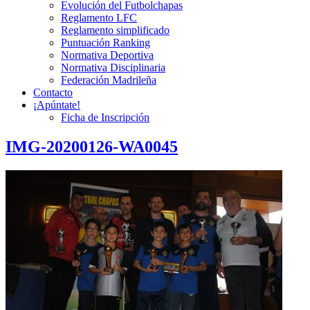
Evolución del Futbolchapas
Reglamento LFC
Reglamento simplificado
Puntuación Ranking
Normativa Deportiva
Normativa Disciplinaria
Federación Madrileña
Contacto
¡Apúntate!
Ficha de Inscripción
IMG-20200126-WA0045