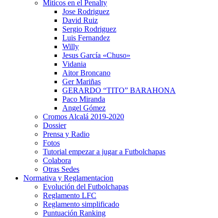
Miticos en el Penalty
Jose Rodriguez
David Ruiz
Sergio Rodriguez
Luis Fernandez
Willy
Jesus García «Chuso»
Vidania
Aitor Broncano
Ger Mariñas
GERARDO “TITO” BARAHONA
Paco Miranda
Angel Gómez
Cromos Alcalá 2019-2020
Dossier
Prensa y Radio
Fotos
Tutorial empezar a jugar a Futbolchapas
Colabora
Otras Sedes
Normativa y Reglamentacion
Evolución del Futbolchapas
Reglamento LFC
Reglamento simplificado
Puntuación Ranking