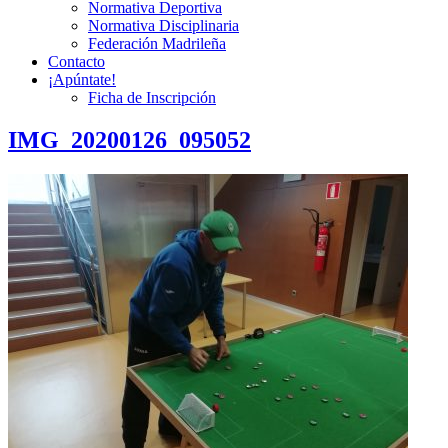
Normativa Deportiva
Normativa Disciplinaria
Federación Madrileña
Contacto
¡Apúntate!
Ficha de Inscripción
IMG_20200126_095052