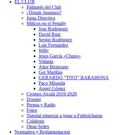
EL CLUB
Palmarés del Club
¿Dónde Jugamos?
Junta Directiva
Miticos en el Penalty
Jose Rodriguez
David Ruiz
Sergio Rodriguez
Luis Fernandez
Willy
Jesus García «Chuso»
Vidania
Aitor Broncano
Ger Mariñas
GERARDO “TITO” BARAHONA
Paco Miranda
Angel Gómez
Cromos Alcalá 2019-2020
Dossier
Prensa y Radio
Fotos
Tutorial empezar a jugar a Futbolchapas
Colabora
Otras Sedes
Normativa y Reglamentacion