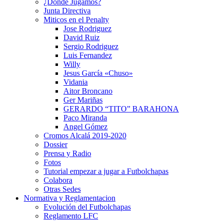
¿Dónde Jugamos?
Junta Directiva
Miticos en el Penalty
Jose Rodriguez
David Ruiz
Sergio Rodriguez
Luis Fernandez
Willy
Jesus García «Chuso»
Vidania
Aitor Broncano
Ger Mariñas
GERARDO “TITO” BARAHONA
Paco Miranda
Angel Gómez
Cromos Alcalá 2019-2020
Dossier
Prensa y Radio
Fotos
Tutorial empezar a jugar a Futbolchapas
Colabora
Otras Sedes
Normativa y Reglamentacion
Evolución del Futbolchapas
Reglamento LFC