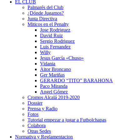
EL CLUB
Palmarés del Club
¿Dónde Jugamos?
Junta Directiva
Miticos en el Penalty
Jose Rodriguez
David Ruiz
Sergio Rodriguez
Luis Fernandez
Willy
Jesus García «Chuso»
Vidania
Aitor Broncano
Ger Mariñas
GERARDO “TITO” BARAHONA
Paco Miranda
Angel Gómez
Cromos Alcalá 2019-2020
Dossier
Prensa y Radio
Fotos
Tutorial empezar a jugar a Futbolchapas
Colabora
Otras Sedes
Normativa y Reglamentacion