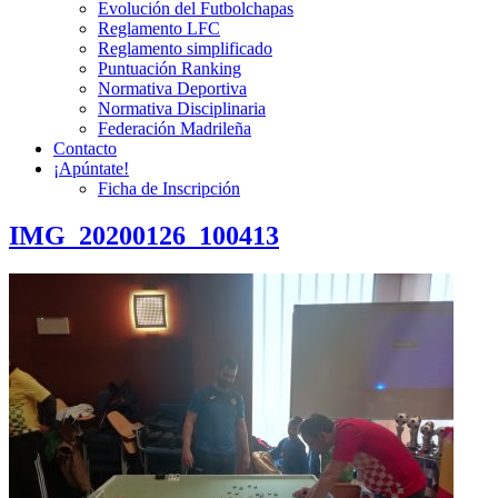
Evolución del Futbolchapas
Reglamento LFC
Reglamento simplificado
Puntuación Ranking
Normativa Deportiva
Normativa Disciplinaria
Federación Madrileña
Contacto
¡Apúntate!
Ficha de Inscripción
IMG_20200126_100413