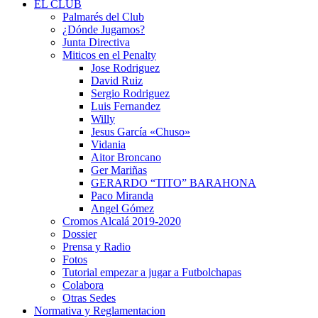
EL CLUB
Palmarés del Club
¿Dónde Jugamos?
Junta Directiva
Miticos en el Penalty
Jose Rodriguez
David Ruiz
Sergio Rodriguez
Luis Fernandez
Willy
Jesus García «Chuso»
Vidania
Aitor Broncano
Ger Mariñas
GERARDO “TITO” BARAHONA
Paco Miranda
Angel Gómez
Cromos Alcalá 2019-2020
Dossier
Prensa y Radio
Fotos
Tutorial empezar a jugar a Futbolchapas
Colabora
Otras Sedes
Normativa y Reglamentacion