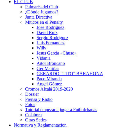
EL CLUB
Palmarés del Club
¿Dónde Jugamos?
Junta Directiva
Miticos en el Penalty
Jose Rodriguez
David Ruiz
Sergio Rodriguez
Luis Fernandez
Willy
Jesus García «Chuso»
Vidania
Aitor Broncano
Ger Mariñas
GERARDO “TITO” BARAHONA
Paco Miranda
Angel Gómez
Cromos Alcalá 2019-2020
Dossier
Prensa y Radio
Fotos
Tutorial empezar a jugar a Futbolchapas
Colabora
Otras Sedes
Normativa y Reglamentacion