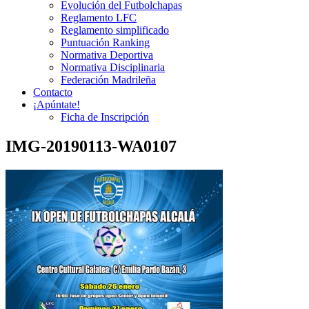
Evolución del Futbolchapas
Reglamento LFC
Reglamento simplificado
Puntuación Ranking
Normativa Deportiva
Normativa Disciplinaria
Federación Madrileña
Contacto
¡Apúntate!
Ficha de Inscripción
IMG-20190113-WA0107