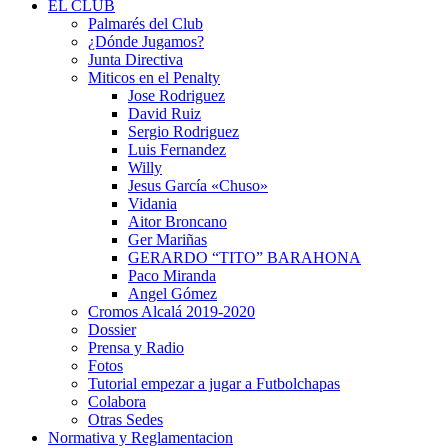
EL CLUB
Palmarés del Club
¿Dónde Jugamos?
Junta Directiva
Miticos en el Penalty
Jose Rodriguez
David Ruiz
Sergio Rodriguez
Luis Fernandez
Willy
Jesus García «Chuso»
Vidania
Aitor Broncano
Ger Mariñas
GERARDO “TITO” BARAHONA
Paco Miranda
Angel Gómez
Cromos Alcalá 2019-2020
Dossier
Prensa y Radio
Fotos
Tutorial empezar a jugar a Futbolchapas
Colabora
Otras Sedes
Normativa y Reglamentacion