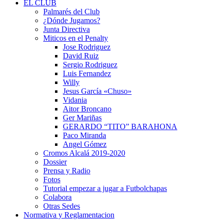
EL CLUB
Palmarés del Club
¿Dónde Jugamos?
Junta Directiva
Miticos en el Penalty
Jose Rodriguez
David Ruiz
Sergio Rodriguez
Luis Fernandez
Willy
Jesus García «Chuso»
Vidania
Aitor Broncano
Ger Mariñas
GERARDO “TITO” BARAHONA
Paco Miranda
Angel Gómez
Cromos Alcalá 2019-2020
Dossier
Prensa y Radio
Fotos
Tutorial empezar a jugar a Futbolchapas
Colabora
Otras Sedes
Normativa y Reglamentacion