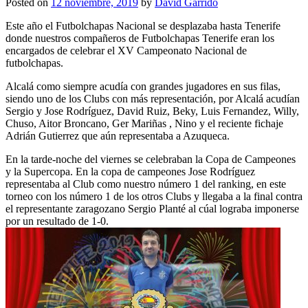
Posted on
12 noviembre, 2019
by
David Garrido
Este año el Futbolchapas Nacional se desplazaba hasta Tenerife
donde nuestros compañeros de Futbolchapas Tenerife eran los
encargados de celebrar el XV Campeonato Nacional de
futbolchapas.
Alcalá como siempre acudía con grandes jugadores en sus filas,
siendo uno de los Clubs con más representación, por Alcalá acudían
Sergio y Jose Rodríguez, David Ruiz, Beky, Luis Fernandez, Willy,
Chuso, Aitor Broncano, Ger Mariñas , Nino y el reciente fichaje
Adrián Gutierrez que aún representaba a Azuqueca.
En la tarde-noche del viernes se celebraban la Copa de Campeones
y la Supercopa. En la copa de campeones Jose Rodríguez
representaba al Club como nuestro número 1 del ranking, en este
torneo con los número 1 de los otros Clubs y llegaba a la final contra
el representante zaragozano Sergio Planté al cúal lograba imponerse
por un resultado de 1-0.